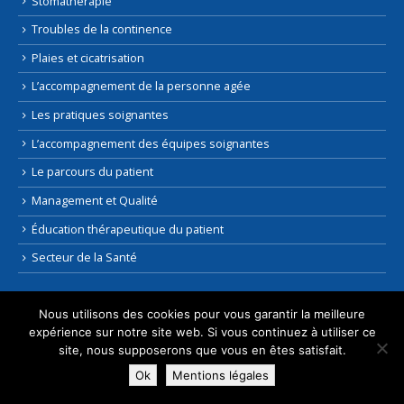
Stomathérapie
Troubles de la continence
Plaies et cicatrisation
L’accompagnement de la personne agée
Les pratiques soignantes
L’accompagnement des équipes soignantes
Le parcours du patient
Management et Qualité
Éducation thérapeutique du patient
Secteur de la Santé
Centre Formation Lyon
Nous utilisons des cookies pour vous garantir la meilleure
expérience sur notre site web. Si vous continuez à utiliser ce
site, nous supposerons que vous en êtes satisfait.
ESFORD
Immeuble Le Quatuor 3A
Ok
Mentions légales
8, avenue Tony Garnier